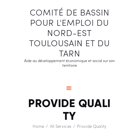
COMITÉ DE BASSIN
POUR L'EMPLOI DU
COMITÉ DE BASSIN POUR
NORD-EST
L'EMPLOI DU NORD-EST
TOULOUSAIN ET DU
TOULOUSAIN ET DU TARN
TARN
Aide au développement économique et social sur son territoire
Aide au développement économique et social sur son
territoire
Accueil
A propos
Nos missions
PROVIDE QUALI
Programmation
TY
Observatoire
Home
All Services
Provide Quality
Contact