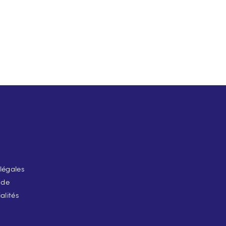
légales
 de
alités