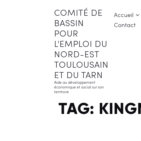
COMITÉ DE
Accueil
BASSIN
COMITÉ DE BASSIN 
Contact
POUR
L'EMPLOI DU
NORD-EST
TOULOUSAIN
ET DU TARN
Aide au développement
économique et social sur son
territoire
TAG: KIN