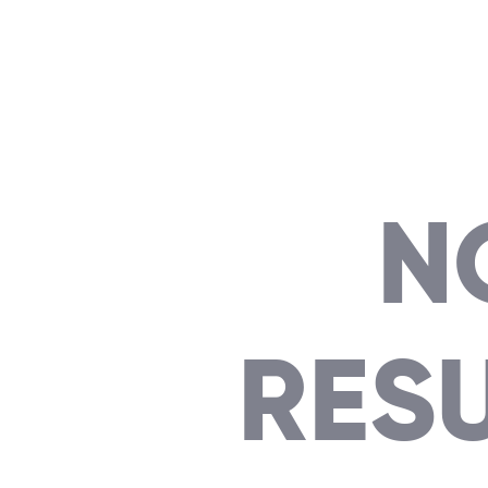
N
RES