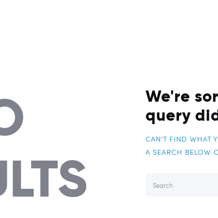
Contact
O
We're sor
query di
CAN'T FIND WHAT 
ULTS
A SEARCH BELOW 